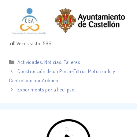
Veces visto:
586
Categorías
Actividades
,
Noticias
,
Talleres
Construcción de un Porta-Filtros Motorizado y
Controlado por Arduino
Experiments per a l’eclipse