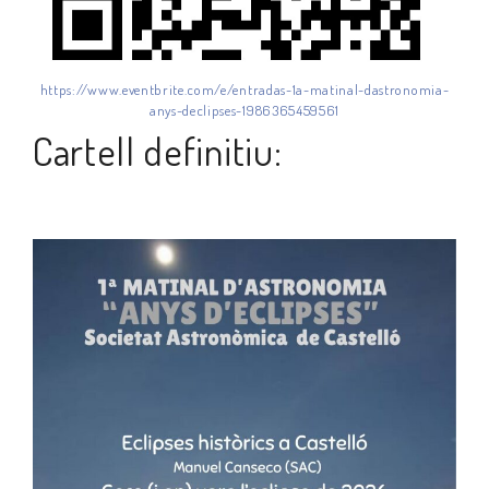
https://www.eventbrite.com/e/entradas-1a-matinal-dastronomia-
anys-declipses-1986365459561
Cartell definitiu: