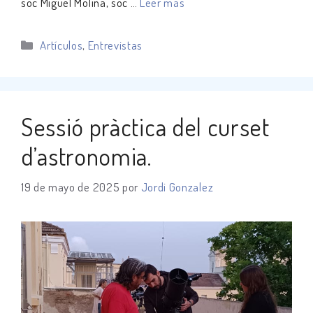
sóc Miguel Molina, sóc …
Leer más
Categorías
Artículos
,
Entrevistas
Sessió pràctica del curset
d’astronomia.
19 de mayo de 2025
por
Jordi Gonzalez