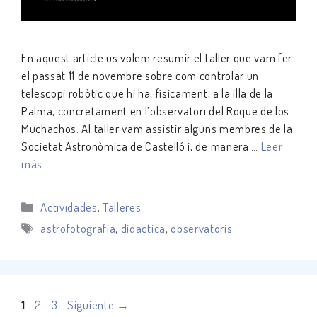
En aquest article us volem resumir el taller que vam fer
el passat 11 de novembre sobre com controlar un
telescopi robòtic que hi ha, físicament, a la illa de la
Palma, concretament en l’observatori del Roque de los
Muchachos. Al taller vam assistir alguns membres de la
Societat Astronòmica de Castelló i, de manera …
Leer
más
Categorías
Actividades
,
Talleres
Etiquetas
astrofotografia
,
didactica
,
observatoris
Página
Página
Página
1
2
3
Siguiente
→