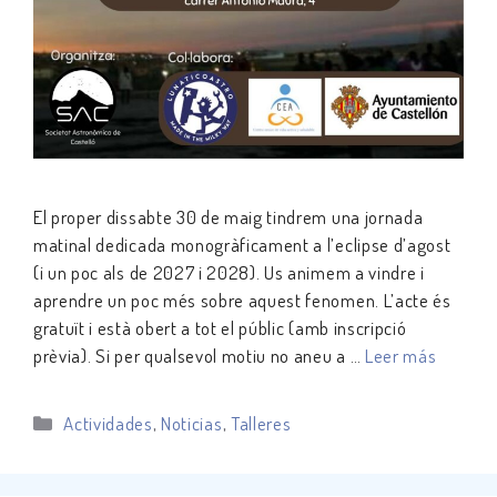
El proper dissabte 30 de maig tindrem una jornada
matinal dedicada monogràficament a l’eclipse d’agost
(i un poc als de 2027 i 2028). Us animem a vindre i
aprendre un poc més sobre aquest fenomen. L’acte és
gratuït i està obert a tot el públic (amb inscripció
prèvia). Si per qualsevol motiu no aneu a …
Leer más
Categorías
Actividades
,
Noticias
,
Talleres