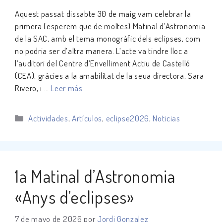
Aquest passat dissabte 30 de maig vam celebrar la
primera (esperem que de moltes) Matinal d’Astronomia
de la SAC, amb el tema monogràfic dels eclipses, com
no podria ser d’altra manera. L’acte va tindre lloc a
l’auditori del Centre d’Envelliment Actiu de Castelló
(CEA), gràcies a la amabilitat de la seua directora, Sara
Rivero, i …
Leer más
Categorías
Actividades
,
Artículos
,
eclipse2026
,
Noticias
1a Matinal d’Astronomia
«Anys d’eclipses»
7 de mayo de 2026
por
Jordi Gonzalez