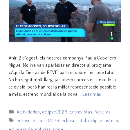
Ahir, 2 d’agost, els nostres companys Paula Caballero i
Miguel Molina van aparèixer en directe al programa
«Aquí la Tierra» de RTVE, parlant sobre l’eclipse total.
No ha segut molt llarg, ja sabem com és el tema de la
televisió, però han fet la millor representació possible i
a més, estreno mundial de la nova …
Leer más
Categorías
Actividades
,
eclipse2026
,
Entrevistas
,
Noticias
Etiquetas
eclipse
,
eclipse 2026
,
eclipse total
,
eclipsecastello
,
eclipseonda
,
noticias
,
onda