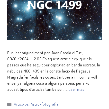
Publicat originalment per Joan Català el Tue,
09/01/2024 – 12:05 En aquest article explique els
passos que he seguit per capturar, en banda estreta, la
nebulosa NGC 1499 en la constel·lació de Pegasus.
M’agrada fer fàcils les coses, tant per a mi com si vull
ensenyar alguna cosa a alguna persona, per això
aquest tipus d’articles també són, …
Leer más
Categorías
Artículos
,
Astro-fotografía