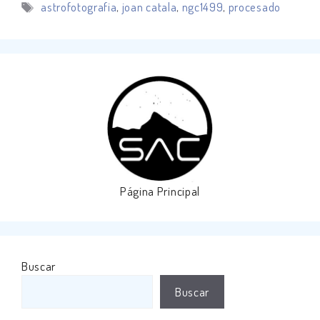
Etiquetas
astrofotografia
,
joan catala
,
ngc1499
,
procesado
Página Principal
Buscar
Buscar