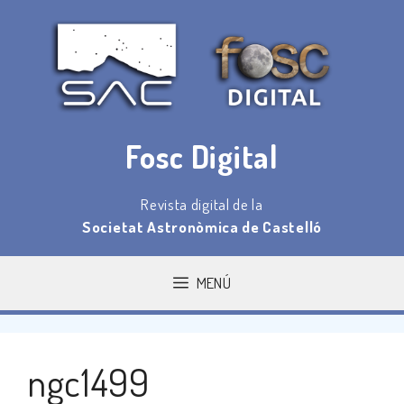
Saltar
al
contenido
Fosc Digital
Revista digital de la
Societat Astronòmica de Castelló
MENÚ
ngc1499