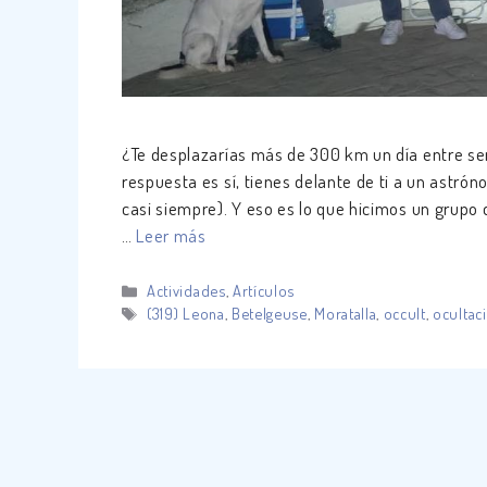
¿Te desplazarías más de 300 km un día entre se
respuesta es sí, tienes delante de ti a un astró
casi siempre). Y eso es lo que hicimos un grupo 
…
Leer más
Categorías
Actividades
,
Artículos
Etiquetas
(319) Leona
,
Betelgeuse
,
Moratalla
,
occult
,
ocultac